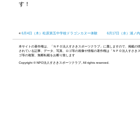
す！
«
6月4日（木）松原第五中学校ドラゴンカヌー体験
6月17日（水）浦ノ
本サイトの著作権は、「ＮＰＯ法人すさきスポーツクラブ」に属しますので、掲載の
されている記事、データ、写真、ロゴ等の画像や情報の著作権は「ＮＰＯ法人すさき
ゴ等の複製、無断転載をお断り致します
Copyright © NPO法人すさきスポーツクラブ, All rights reserved.