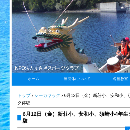
ホーム
当団体について
各種教室
トップ
›
シーカヤック
›
6月12日（金）新荘小、安和小、
ク体験
6月12日（金）新荘小、安和小、須崎小4年
験