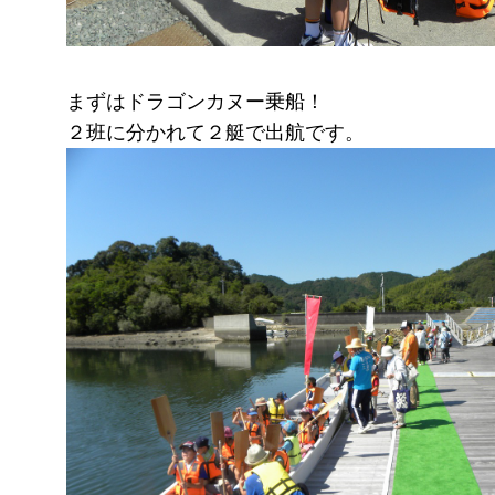
まずはドラゴンカヌー乗船！
２班に分かれて２艇で出航です。