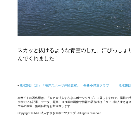
スカッと抜けるような青空のした、汗びっしょ
んでくれました！
«
8月26日（水）『海洋スポーツ体験教室』 吾桑小児童クラブ
8月2
本サイトの著作権は、「ＮＰＯ法人すさきスポーツクラブ」に属しますので、掲載の
されている記事、データ、写真、ロゴ等の画像や情報の著作権は「ＮＰＯ法人すさき
ゴ等の複製、無断転載をお断り致します
Copyright © NPO法人すさきスポーツクラブ, All rights reserved.