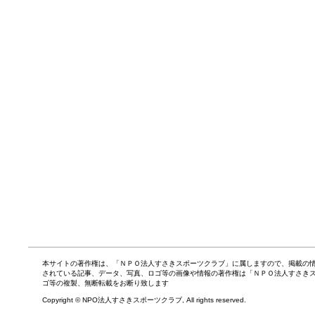
本サイトの著作権は、「ＮＰＯ法人すさきスポーツクラブ」に属しますので、掲載の
されている記事、データ、写真、ロゴ等の画像や情報の著作権は「ＮＰＯ法人すさき
ゴ等の複製、無断転載をお断り致します
Copyright © NPO法人すさきスポーツクラブ, All rights reserved.