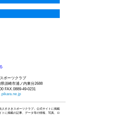
る
きスポーツクラブ
 高知県須崎市浦ノ内東分2688
00 FAX.0889-49-0231
pikara.ne.jp
法人すさきスポーツクラブ」公式サイトに掲載
イトに掲載の記事、データ等の情報、写真、ロ