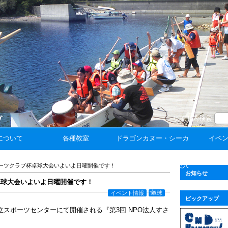
サイト内検索
について
各種教室
ドラゴンカヌー・シーカ
イベ
ヤック体験 ☆団体受入
ーツクラブ杯卓球大会いよいよ日曜開催です！
お知らせ
卓球大会いよいよ日曜開催です！
☆
イベント情報
卓球
ピックアップ
立スポーツセンターにて開催される『第3回 NPO法人すさ