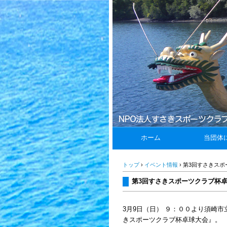
ホーム
当団体
トップ
›
イベント情報
›
第3回すさきスポ
第3回すさきスポーツクラブ杯
3月9日（日） ９：００より須崎市
きスポーツクラブ杯卓球大会』。