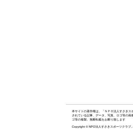
本サイトの著作権は、「ＮＰＯ法人すさきス
されている記事、データ、写真、ロゴ等の画
ゴ等の複製、無断転載をお断り致します
Copyright © NPO法人すさきスポーツクラブ, All r