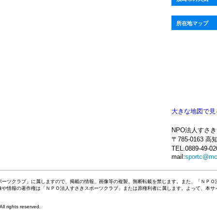
所在地マップ
大きな地図で見
NPO法人すさ
〒785-0163
TEL.0889-49-02
mail:
sportc@mc.
ポーツクラブ」に属しますので、掲載の情報、画像等の複製、無断転載を禁じます。また、「ＮＰＯ
像や情報の著作権は「ＮＰＯ法人すさきスポーツクラブ」または原権利者に属します。よって、本サ
ights reserved.