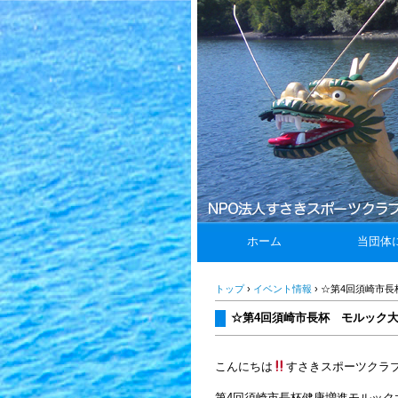
ホーム
当団体
トップ
›
イベント情報
›
☆第4回須崎市長
☆第4回須崎市長杯 モルック
こんにちは
すさきスポーツクラ
第4回須崎市長杯健康増進モルック