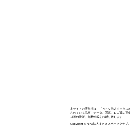
本サイトの著作権は、「ＮＰＯ法人すさきス
されている記事、データ、写真、ロゴ等の画
ゴ等の複製、無断転載をお断り致します
Copyright © NPO法人すさきスポーツクラブ, All r