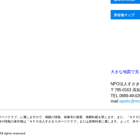
所在地マップ
大きな地図で見
NPO法人すさ
〒785-0163
TEL.0889-49-02
mail:
sportc@mc.
ポーツクラブ」に属しますので、掲載の情報、画像等の複製、無断転載を禁じます。また、「ＮＰＯ
像や情報の著作権は「ＮＰＯ法人すさきスポーツクラブ」または原権利者に属します。よって、本サ
ights reserved.