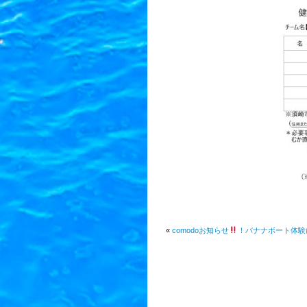
«
comodoお知らせ
！バナナボート体験に