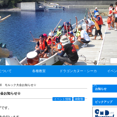
サイト内検索
について
各種教室
ドラゴンカヌー・シーカ
イベ
ヤック体験 ☆団体受入
杯 モルック大会お知らせ☆
お知らせ
大会お知らせ☆
☆
イベント情報
未分類
ピックアップ
ブです。
大会行います。