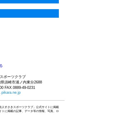
る
きスポーツクラブ
 高知県須崎市浦ノ内東分2688
00 FAX.0889-49-0231
pikara.ne.jp
法人すさきスポーツクラブ」公式サイトに掲載
イトに掲載の記事、データ等の情報、写真、ロ