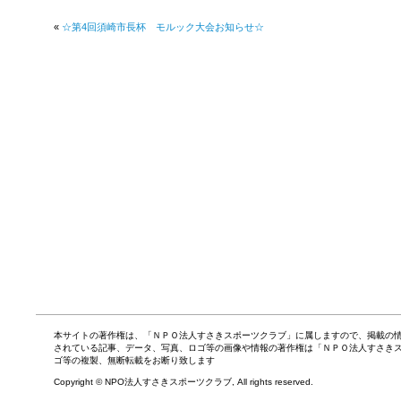
«
☆第4回須崎市長杯 モルック大会お知らせ☆
本サイトの著作権は、「ＮＰＯ法人すさきスポーツクラブ」に属しますので、掲載の
されている記事、データ、写真、ロゴ等の画像や情報の著作権は「ＮＰＯ法人すさき
ゴ等の複製、無断転載をお断り致します
Copyright © NPO法人すさきスポーツクラブ, All rights reserved.